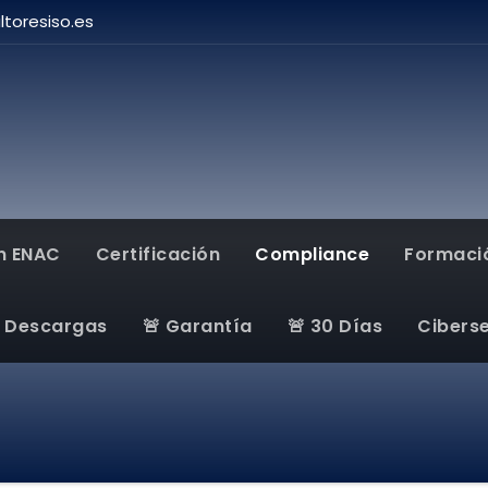
toresiso.es
n ENAC
Certificación
Compliance
Formaci
Descargas
🚨 Garantía
🚨 30 Días
Cibers