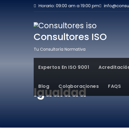
Horario: 09:00 am a 19:00 pm
info@consul
Consultores ISO
Tu Consultoría Normativa
Expertos En ISO 9001
Acreditació
Blog
Colaboraciones
FAQS
Igualdad