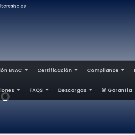
toresiso.es
ción ENAC
Certificación
Compliance
ciones
FAQS
Descargas
🚨 Garantía
SO