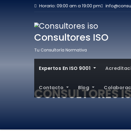
Horario: 09:00 am a 19:00 pm
info@consul
Consultores ISO
Tu Consultoría Normativa
Expertos En ISO 9001
Acredita
Contacto
Blog
Colabora
CONSULTORES I