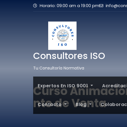
Horario: 09:00 am a 19:00 pm
info@cons
Consultores ISO
Tu Consultoría Normativa
Expertos En ISO 9001
Acredita
Curso Animación
nto de Venta
Contacto
Blog
Colabora