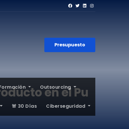
Presupuesto
Formación
Outsourcing
oducto en el Pu
🚨 30 Días
Ciberseguridad