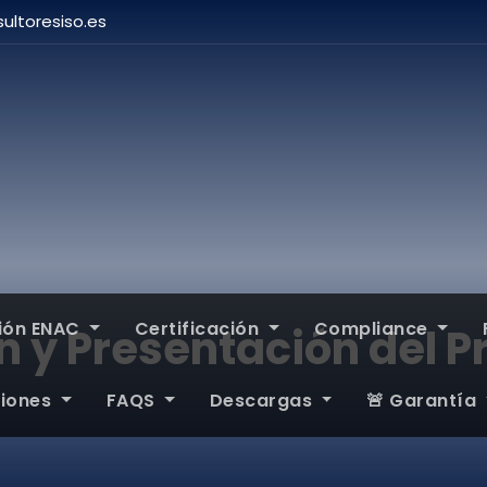
ultoresiso.es
ción ENAC
Certificación
Compliance
 y Presentación del Pr
ciones
FAQS
Descargas
🚨 Garantía