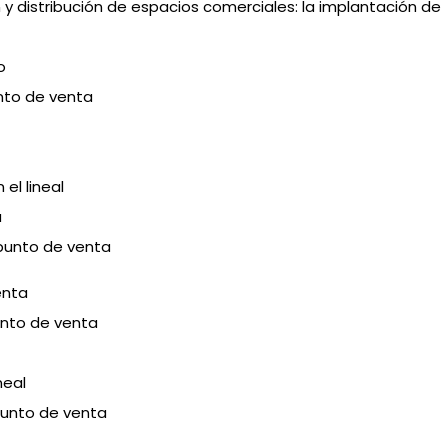
 y distribución de espacios comerciales: la implantación de
o
unto de venta
 el lineal
a
 punto de venta
enta
unto de venta
neal
punto de venta