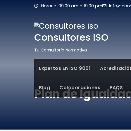
Horario: 09:00 am a 19:00 pm
info@cons
Consultores ISO
Tu Consultoría Normativa
Expertos En ISO 9001
Acreditació
Blog
Colaboraciones
FAQS
Plan de Igualdad