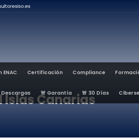
ultoresiso.es
n ENAC
Certificación
Compliance
Formaci
Descargas
🚨 Garantía
🚨 30 Días
Cibers
 Islas Canarias