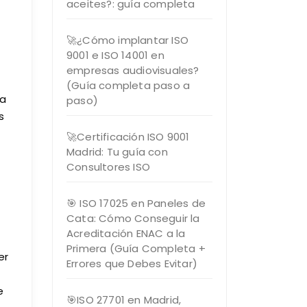
aceites?: guía completa
🚀¿Cómo implantar ISO
9001 e ISO 14001 en
empresas audiovisuales?
(Guía completa paso a
la
paso)
s
🚀Certificación ISO 9001
Madrid: Tu guía con
Consultores ISO
🎯 ISO 17025 en Paneles de
Cata: Cómo Conseguir la
Acreditación ENAC a la
Primera (Guía Completa +
er
Errores que Debes Evitar)
e
🎯ISO 27701 en Madrid,