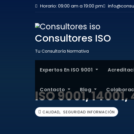
Horario: 09:00 am a 19:00 pm
info@consul
Consultores ISO
Tu Consultoría Normativa
Expertos En ISO 9001
Acredita
Contacto
Blog
Colabora
ISO 9001, 14001,
,
CALIDAD
SEGURIDAD INFORMACIÓN