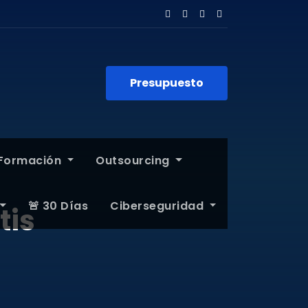
Presupuesto
Formación
Outsourcing
🚨 30 Días
Ciberseguridad
tis