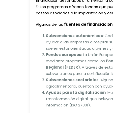
financiación destinados a fomentar la com
Estos programas ofrecen fondos que pueden
costos asociados a la implantación y cer
Algunas de las
fuentes de financiación
Subvenciones autonómicas
: Ca
ayudar a las empresas a mejorar sus
suelen estar orientadas a pymes 
Fondos europeos
: La Unión Europ
mediante programas como los
Fon
Regional (FEDER)
. A través de es
subvenciones para la certificación I
Subvenciones sectoriales
: Algun
agroalimentario, cuentan con ayudas
Ayudas para la digitalización
: M
transformación digital, que incluye
información (ISO 27001).