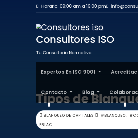
Horario: 09:00 am a 19:00 pm
info@consul
Consultores ISO
Tu Consultoría Normativa
Expertos En ISO 9001
Acredita
Contacto
Blog
Colabora
Tipos de Blanqu
,
BLANQUEO DE CAPITALES
#BLANQUEO
#CO
PBLAC