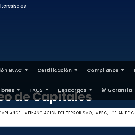
toresiso.es
ción ENAC
Certificación
Compliance
ciones
FAQS
Descargas
🚨 Garantía
eo de Capitales
,
,
,
MPLIANCE
#FINANCIACIÓN DEL TERRORISMO
#PBC
#PLAN DE C