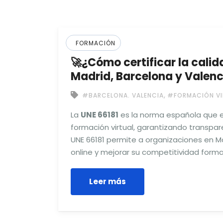
FORMACIÓN
🚀¿Cómo certificar la calid
Madrid, Barcelona y Valenc
,
#BARCELONA. VALENCIA
#FORMACIÓN VI
La
UNE 66181
es la norma española que est
formación virtual, garantizando transpar
UNE 66181 permite a organizaciones en Ma
online y mejorar su competitividad forma
Leer más