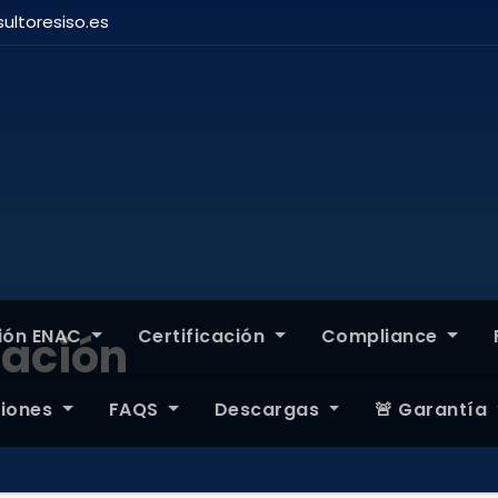
ultoresiso.es
ción ENAC
Certificación
Compliance
ación
ciones
FAQS
Descargas
🚨 Garantía