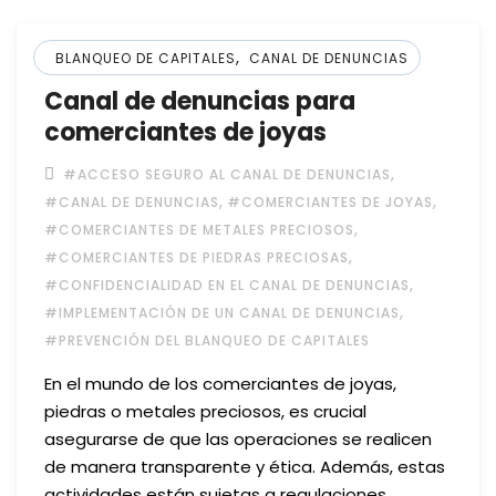
,
BLANQUEO DE CAPITALES
CANAL DE DENUNCIAS
Canal de denuncias para
comerciantes de joyas
,
#ACCESO SEGURO AL CANAL DE DENUNCIAS
,
,
#CANAL DE DENUNCIAS
#COMERCIANTES DE JOYAS
,
#COMERCIANTES DE METALES PRECIOSOS
,
#COMERCIANTES DE PIEDRAS PRECIOSAS
,
#CONFIDENCIALIDAD EN EL CANAL DE DENUNCIAS
,
#IMPLEMENTACIÓN DE UN CANAL DE DENUNCIAS
#PREVENCIÓN DEL BLANQUEO DE CAPITALES
En el mundo de los comerciantes de joyas,
piedras o metales preciosos, es crucial
asegurarse de que las operaciones se realicen
de manera transparente y ética. Además, estas
actividades están sujetas a regulaciones