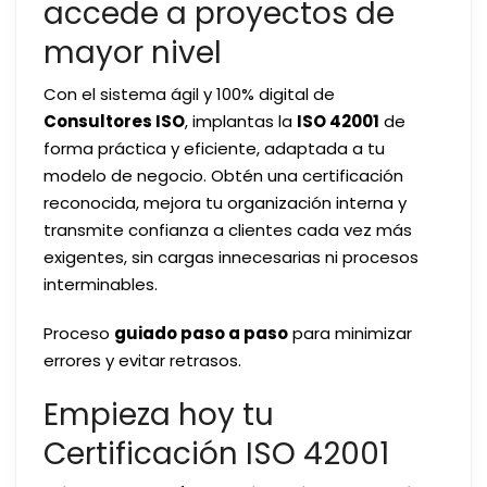
accede a proyectos de
implantar
mayor nivel
la
ISO
Con el sistema ágil y 100% digital de
42001
Consultores ISO
, implantas la
ISO 42001
de
en
forma práctica y eficiente, adaptada a tu
Cádiz,
modelo de negocio. Obtén una certificación
Córdoba
reconocida, mejora tu organización interna y
y
transmite confianza a clientes cada vez más
Asturias?
exigentes, sin cargas innecesarias ni procesos
interminables.
Proceso
guiado paso a paso
para minimizar
errores y evitar retrasos.
Empieza hoy tu
Certificación ISO 42001