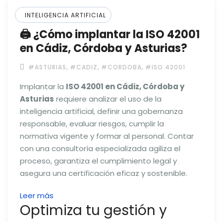
INTELIGENCIA ARTIFICIAL
🖨️ ¿Cómo implantar la ISO 42001
en Cádiz, Córdoba y Asturias?
,
,
,
#ASTURIAS
#CADIZ
#CORDOBA
#ISO 42001
Implantar la
ISO 42001 en Cádiz, Córdoba y
Asturias
requiere analizar el uso de la
inteligencia artificial, definir una gobernanza
responsable, evaluar riesgos, cumplir la
normativa vigente y formar al personal. Contar
con una consultoría especializada agiliza el
proceso, garantiza el cumplimiento legal y
asegura una certificación eficaz y sostenible.
:
Leer más
Optimiza tu gestión y
🖨️
¿Cómo