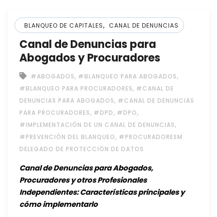
,
BLANQUEO DE CAPITALES
CANAL DE DENUNCIAS
Canal de Denuncias para
Abogados y Procuradores
,
,
#ABOGADOS
#BLANQUEO PARA ABOGADOS
,
#BLANQUEO PARA PROCURADORES
#CANAL DE
,
DENUNCIAS PARA ABOGADOS
#CANAL DE DENUNCIAS
,
,
,
PARA PROCURADORES
#DPD
#DPO
,
#IMPLEMENTACIÓN DE UN CANAL DE DENUNCIAS
,
#PREVENCIÓN DEL BLANQUEO
#PROCURADORESM
DELEGADO DE PROTECCIÓN DE DATOS
Canal de Denuncias para Abogados,
Procuradores y otros Profesionales
Independientes: Características principales y
cómo implementarlo