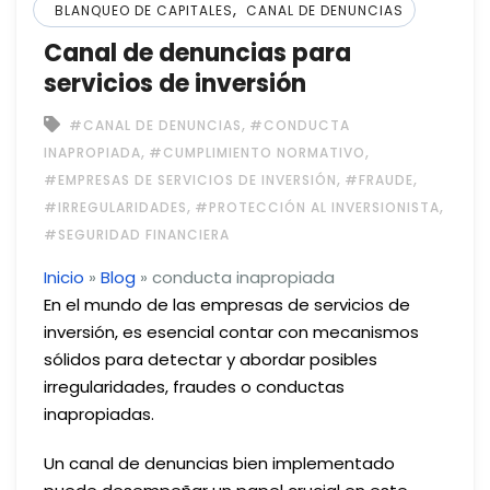
,
BLANQUEO DE CAPITALES
CANAL DE DENUNCIAS
Canal de denuncias para
servicios de inversión
,
#CANAL DE DENUNCIAS
#CONDUCTA
,
,
INAPROPIADA
#CUMPLIMIENTO NORMATIVO
,
,
#EMPRESAS DE SERVICIOS DE INVERSIÓN
#FRAUDE
,
,
#IRREGULARIDADES
#PROTECCIÓN AL INVERSIONISTA
#SEGURIDAD FINANCIERA
Inicio
»
Blog
»
conducta inapropiada
En el mundo de las empresas de servicios de
inversión, es esencial contar con mecanismos
sólidos para detectar y abordar posibles
irregularidades, fraudes o conductas
inapropiadas.
Un canal de denuncias bien implementado