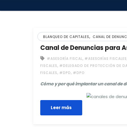
,
BLANQUEO DE CAPITALES
CANAL DE DENUNC
Canal de Denuncias para As
,
#ASESORÍA FISCAL
#ASESORÍAS FISCALES
,
FISCALES
#DELEGADO DE PROTECCIÓN DE D
,
,
FISCALES
#DPD
#DPO
Cómo y por qué implantar un canal de de
Leer más