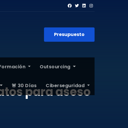
Presupuesto
Formación
Outsourcing
🚨 30 Días
Ciberseguridad
atos para aseso