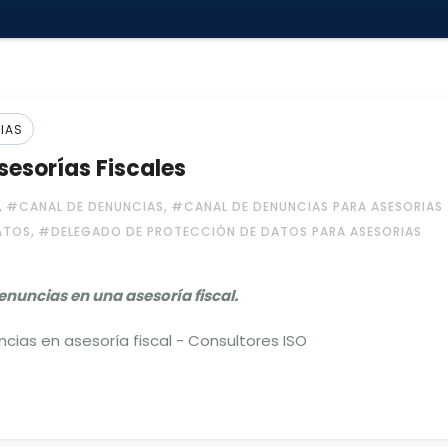
IAS
esorías Fiscales
,
,
#CANAL DE DENUNCIAS
#CANAL DE DENUNCIAS PARA ASESORIAS
,
ATOS
#DELEGADO DE PROTECCIÓN DE DATOS PARA ASESORIAS
nuncias en una asesoría fiscal.