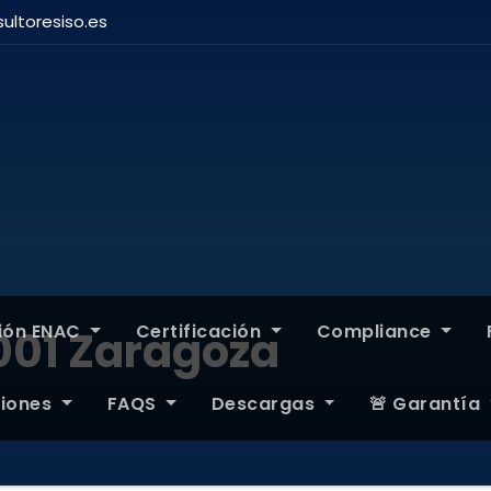
ultoresiso.es
ción ENAC
Certificación
Compliance
001 Zaragoza
ciones
FAQS
Descargas
🚨 Garantía