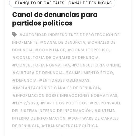
,
BLANQUEO DE CAPITALES
CANAL DE DENUNCIAS
Canal de denuncias para
partidos políticos
#AUTORIDAD INDEPENDIENTE DE PROTECCIÓN DEL
,
,
INFORMANTE
#CANAL DE DENUNCIA
#CANALES DE
,
,
,
DENUNCIA
#COMPLIANCE
#CONSULTORES ISO
,
#CONSULTORIA DE CANALES DE DENUNCIA
,
,
#CONSULTORIA NORMATIVA
#CONSULTORIA ONLINE
,
,
#CULTURA DE DENUNCIA
#CUMPLIMIENTO ÉTICO
,
,
#DENUNCIA
#ENTIDADES OBLIGADAS
,
#IMPLANTACIÓN DE CANALES DE DENUNCIA
,
#INFORMACION SOBRE INFRACCIONES NORMATIVAS
,
,
#LEY 2/2023
#PARTIDOS POLITICOS
#RESPONSABLE
,
DEL SISTEMA INTERNO DE INFORMACIÓN
#SISTEMA
,
INTERNO DE INFORMACIÓN
#SOFTWARE DE CANALES
,
DE DENUNCIA
#TRANSPARENCIA POLÍTICA