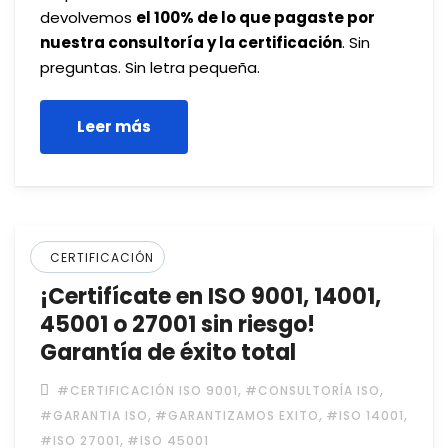
devolvemos
el 100% de lo que pagaste por
nuestra consultoría y la certificación
. Sin
preguntas. Sin letra pequeña.
Leer más
CERTIFICACIÓN
¡Certifícate en ISO 9001, 14001,
45001 o 27001 sin riesgo!
Garantía de éxito total
,
,
#CERTIFICACIÓN ISO 9001
#CONSULTORÍA ISO
,
,
,
#GARANTIA ISO
#GARANTIZAMOS EXITO
#ISO 14001
,
#ISO 27001
#ISO 45001